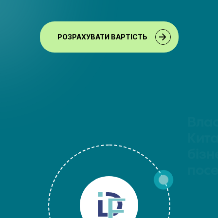
РОЗРАХУВАТИ ВАРТІСТЬ
Влас
ш
Кита
бізн
 всю