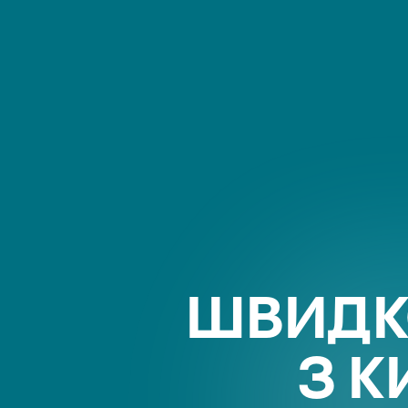
ШВИДК
З К