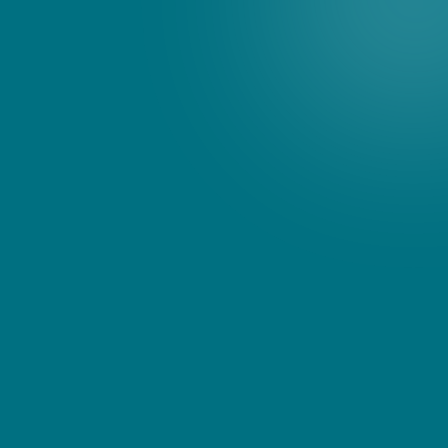
Страхуємо ва
товар під час
перевезень на